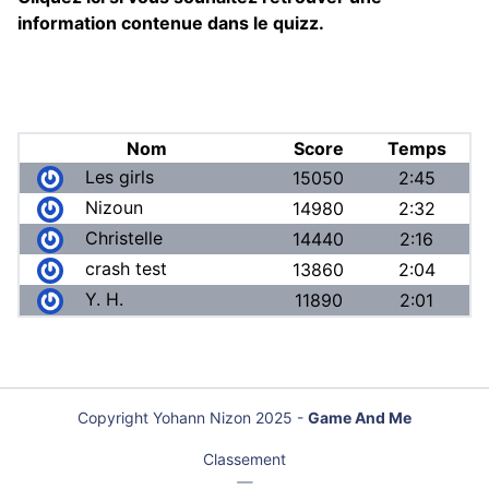
information contenue dans le quizz.
Nom
Score
Temps
Les girls
15050
2:45
Nizoun
14980
2:32
Christelle
14440
2:16
crash test
13860
2:04
Y. H.
11890
2:01
Copyright Yohann Nizon 2025 -
Game And Me
Classement
|